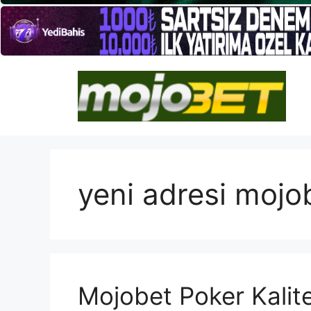
İçeriğe
atla
yeni adresi mojo
Mojobet Poker Kalite