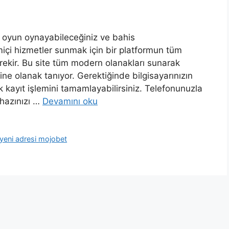
i oyun oynayabileceğiniz ve bahis
miçi hizmetler sunmak için bir platformun tüm
 gerekir. Bu site tüm modern olanakları sunarak
ine olanak tanıyor. Gerektiğinde bilgisayarınızın
k kayıt işlemini tamamlayabilirsiniz. Telefonunuzla
ihazınızı …
Devamını oku
yeni adresi mojobet