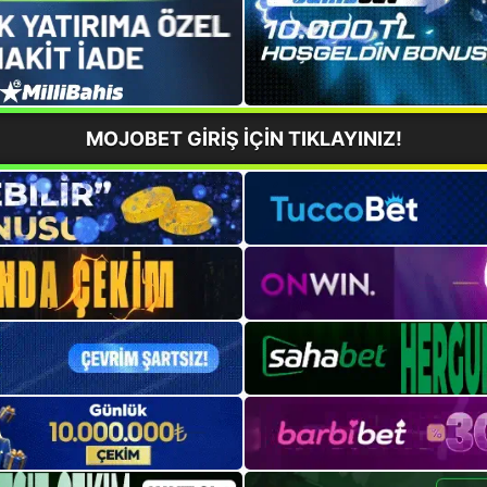
MOJOBET GİRİŞ İÇİN TIKLAYINIZ!