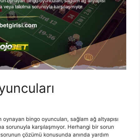
yuncuları
n oynayan bingo oyuncuları, sağlam ağ altyapısı
a sorunuyla karşılaşmıyor. Herhangi bir sorun
k sorunun çözümü konusunda anında yardım