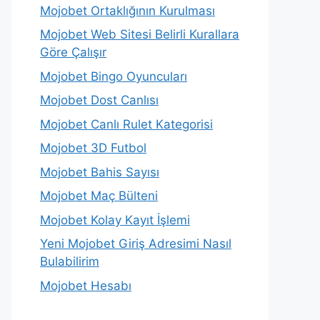
Mojobet Ortaklığının Kurulması
Mojobet Web Sitesi Belirli Kurallara
Göre Çalışır
Mojobet Bingo Oyuncuları
Mojobet Dost Canlısı
Mojobet Canlı Rulet Kategorisi
Mojobet 3D Futbol
Mojobet Bahis Sayısı
Mojobet Maç Bülteni
Mojobet Kolay Kayıt İşlemi
Yeni Mojobet Giriş Adresimi Nasıl
Bulabilirim
Mojobet Hesabı