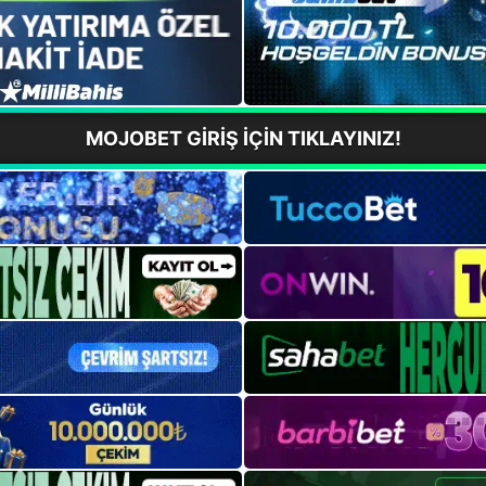
MOJOBET GİRİŞ İÇİN TIKLAYINIZ!