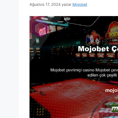
Ağustos 17, 2024
yazar
Mojobet