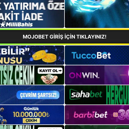
MOJOBET GİRİŞ İÇİN TIKLAYINIZ!