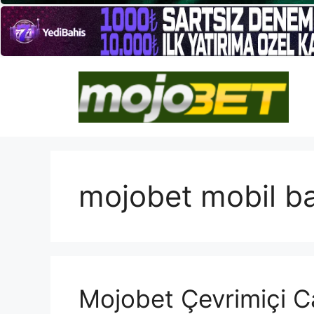
İçeriğe
atla
mojobet mobil ba
Mojobet Çevrimiçi C