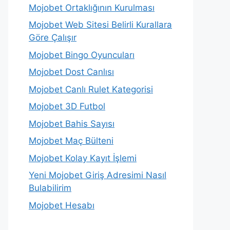
Mojobet Ortaklığının Kurulması
Mojobet Web Sitesi Belirli Kurallara
Göre Çalışır
Mojobet Bingo Oyuncuları
Mojobet Dost Canlısı
Mojobet Canlı Rulet Kategorisi
Mojobet 3D Futbol
Mojobet Bahis Sayısı
Mojobet Maç Bülteni
Mojobet Kolay Kayıt İşlemi
Yeni Mojobet Giriş Adresimi Nasıl
Bulabilirim
Mojobet Hesabı