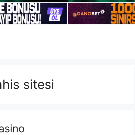
his sitesi
asino