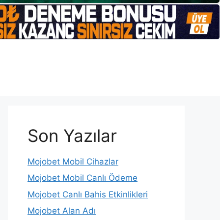
Son Yazılar
Mojobet Mobil Cihazlar
Mojobet Mobil Canlı Ödeme
Mojobet Canlı Bahis Etkinlikleri
Mojobet Alan Adı