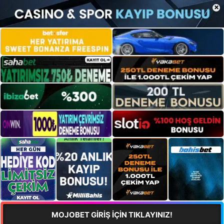
×
MOJOBET GİRİŞ İÇİN TIKLAYINIZ!