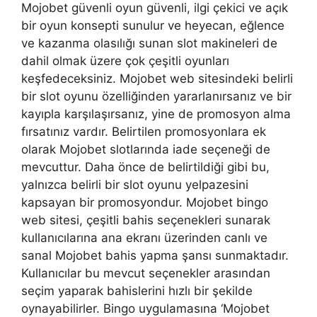
Mojobet güvenli oyun güvenli, ilgi çekici ve açık
bir oyun konsepti sunulur ve heyecan, eğlence
ve kazanma olasılığı sunan slot makineleri de
dahil olmak üzere çok çeşitli oyunları
keşfedeceksiniz. Mojobet web sitesindeki belirli
bir slot oyunu özelliğinden yararlanırsanız ve bir
kayıpla karşılaşırsanız, yine de promosyon alma
fırsatınız vardır. Belirtilen promosyonlara ek
olarak Mojobet slotlarında iade seçeneği de
mevcuttur. Daha önce de belirtildiği gibi bu,
yalnızca belirli bir slot oyunu yelpazesini
kapsayan bir promosyondur. Mojobet bingo
web sitesi, çeşitli bahis seçenekleri sunarak
kullanıcılarına ana ekranı üzerinden canlı ve
sanal Mojobet bahis yapma şansı sunmaktadır.
Kullanıcılar bu mevcut seçenekler arasından
seçim yaparak bahislerini hızlı bir şekilde
oynayabilirler. Bingo uygulamasına ‘Mojobet