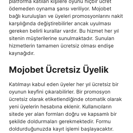
platforma katılan kişilere oyunu hiçbir ücret
ödemeden oynama şansı veriliyor. Mojobet
bağlı kuruluşları ve üyeleri promosyonlarını nakit
karşılığında değiştirebilirler ancak uyulması
gereken belirli kurallar vardır. Bu hizmet her yıl
sitenin müşterilerine sunulmaktadır. Sunulan
hizmetlerin tamamen ücretsiz olması endişe
kaynağıdır.
Mojobet Ücretsiz Üyelik
Katılmayı kabul eden üyeler her yıl ücretsiz bir
oyunun keyfini çıkarabilirler. Bir promosyon
ücretsiz olarak etiketlendiğinde otomatik olarak
yeni üyelerin hesabına eklenir. Kullanıcıların
sitede yer alan formları doğru ve kapsamlı bir
şekilde doldurmaları gerekmektedir. Formu
doldurduğunuzda kayıt işlemi başlayacaktır.