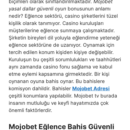
biçimleri olarak sınıflandırılmaktadır.
Mojobet
yasal dallar güvenli oyun
bonusunun anlamı
nedir? Eğlence sektörü, casino şirketlerini tüzel
kişilik olarak tanımıyor. Casino kuruluşları
müşterilerine eğlence sunmaya çalışmaktadır.
Şirketin bireyleri dil yoluyla eğlendirme yeteneği
eğlence sektörüne de uzanıyor. Oynamak için
tercih edilen konum kişiden kişiye değişebilir.
Kuruluşun bu çeşitli sorumlulukları ve taahhütleri
aynı zamanda casino fonu sağlama ve kabul
etme eylemi kapsamına girmektedir. Bir kişi
oynanan oyuna bahis oynar. Bu bahislere
komisyon dahildir. Bahisler
Mojobet Adresi
çeşitli konumlara yapılabilir. Mojobet tv burada
insanın mutluluğu ve keyfi hayatımızda çok
önemli faktörlerdir.
Mojobet Eğlence Bahis Güvenli