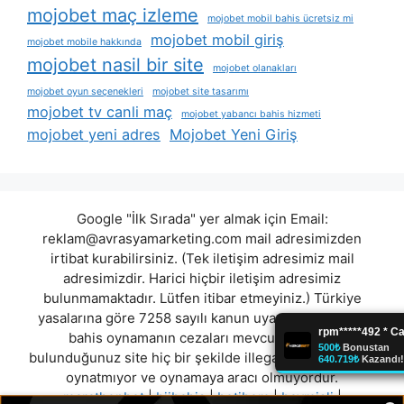
mojobet maç izleme
mojobet mobil bahis ücretsiz mi
mojobet mobil giriş
mojobet mobile hakkında
mojobet nasil bir site
mojobet olanakları
mojobet oyun seçenekleri
mojobet site tasarımı
mojobet tv canli maç
mojobet yabancı bahis hizmeti
mojobet yeni adres
Mojobet Yeni Giriş
Google "İlk Sırada" yer almak için Email:
reklam@avrasyamarketing.com
mail adresimizden
irtibat kurabilirsiniz. (Tek iletişim adresimiz mail
adresimizdir. Harici hiçbir iletişim adresimiz
bulunmamaktadır. Lütfen itibar etmeyiniz.) Türkiye
yasalarına göre 7258 sayılı kanun uyarınca yasa dışı
bahis oynamanın cezaları mevcuttur. Şuan
bulunduğunuz site hiç bir şekilde illegal bahis oyunları
oynatmıyor ve oynamaya aracı olmuyordur.
marathonbet
|
biibahis
|
betibom
|
baymisli
|