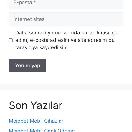
posta
İnternet
sitesi
Daha sonraki yorumlarımda kullanılması için
adım, e-posta adresim ve site adresim bu
tarayıcıya kaydedilsin.
Son Yazılar
Mojobet Mobil Cihazlar
Mojobet Mobil Canlı Ödeme