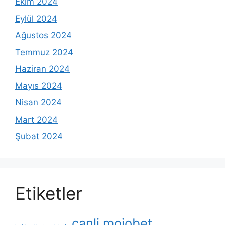
Ekim 2024
Eylül 2024
Ağustos 2024
Temmuz 2024
Haziran 2024
Mayıs 2024
Nisan 2024
Mart 2024
Şubat 2024
Etiketler
canli mojobet