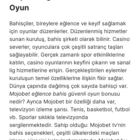
Oyun
Bahisçiler, bireylere eğlence ve keyif sağlamak
için oyunlar düzenlerler. Düzenlenmiş hizmetler
sunan kuruluş, bahis şirketi olarak bilinir. Casino
severler, oyunculara çok çeşitli satranç taşları
sağlayabilir. Gerçek zamanlı spor etkinliklerine
katılın, casino oyunlarının keyfini çıkarın ve sanal
lig hizmetlerine erişin. Gerçekleştirilen eylemler
kuruluşun temel özelliklerine ilişkin fikir sağlar.
Dünya çapında dağılmış çok sayıda bahisçi var.
Mojobet eğlence bahis güvenli oyun
bonusu
nedir? Ayrıca Mojobet bir özelliği daha var,
televizyon izleme şansı. Tenis, basketbol, ​​futbol
vb. Sporlar sıklıkla televizyonda
sergilenmektedir. Sahip olduğu: Mojobet tv’nin
bahis seçenekleri, çeşitli ülkelerdeki maçları