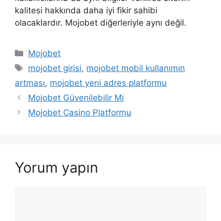
kalitesi hakkında daha iyi fikir sahibi
olacaklardır. Mojobet diğerleriyle aynı değil.
Kategoriler
Mojobet
Etiketler
mojobet girisi
,
mojobet mobil kullanımın
artması
,
mojobet yeni adres platformu
Mojobet Güvenilebilir Mi
Mojobet Casino Platformu
Yorum yapın
Yorum