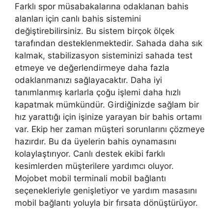
Farklı spor müsabakalarına odaklanan bahis
alanları için canlı bahis sistemini
değiştirebilirsiniz. Bu sistem birçok ölçek
tarafından desteklenmektedir. Sahada daha sık
kalmak, stabilizasyon sisteminizi sahada test
etmeye ve değerlendirmeye daha fazla
odaklanmanızı sağlayacaktır. Daha iyi
tanımlanmış karlarla çoğu işlemi daha hızlı
kapatmak mümkündür. Girdiğinizde sağlam bir
hız yarattığı için işinize yarayan bir bahis ortamı
var. Ekip her zaman müşteri sorunlarını çözmeye
hazırdır. Bu da üyelerin bahis oynamasını
kolaylaştırıyor. Canlı destek ekibi farklı
kesimlerden müşterilere yardımcı oluyor.
Mojobet mobil terminali mobil bağlantı
seçenekleriyle genişletiyor ve yardım masasını
mobil bağlantı yoluyla bir fırsata dönüştürüyor.