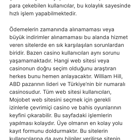
para çekebilen kullanıcılar, bu kolaylık sayesinde
hızlı işlem yapabilmektedir.
Ödemelerin zamanında alınamaması veya
büyük indirimler alınamaması bu alanda hizmet
veren sitelerde en sık karşılaşılan sorunlardan
biridir. Bazen casino kullanıcıları aynı sorunu
yaşamamaktadır. Hangi web sitesi veya
casinonun doğru seçim olduğunu araştıran
herkes bunu hemen anlayacaktır. William Hill,
ABD pazarının lideri ve Türkiye’nin bir numaralı
casinosudur. Tüm web sitesi kullanıcıları,
Mojobet web sitesini seçmek için gerekli
izinlerle çevrimiçi casino ve bahis oyunlarının
keyfini çıkarabilir. Bu sayfadaki işlemlerin
yapılması kolaydır. Üye olmanın en kolay yolu
kayıt formunu doldurmaktır. Bu sitelerin
kullanıcılarına da aynı bilgiler verilirse sitenin