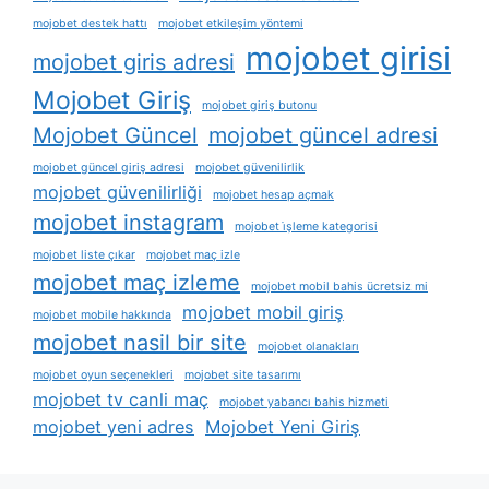
mojobet destek hattı
mojobet etkileşim yöntemi
mojobet girisi
mojobet giris adresi
Mojobet Giriş
mojobet giriş butonu
Mojobet Güncel
mojobet güncel adresi
mojobet güncel giriş adresi
mojobet güvenilirlik
mojobet güvenilirliği
mojobet hesap açmak
mojobet instagram
mojobet i̇şleme kategorisi
mojobet liste çıkar
mojobet maç izle
mojobet maç izleme
mojobet mobil bahis ücretsiz mi
mojobet mobil giriş
mojobet mobile hakkında
mojobet nasil bir site
mojobet olanakları
mojobet oyun seçenekleri
mojobet site tasarımı
mojobet tv canli maç
mojobet yabancı bahis hizmeti
mojobet yeni adres
Mojobet Yeni Giriş