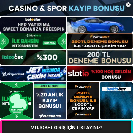
×
MOJOBET GİRİŞ İÇİN TIKLAYINIZ!