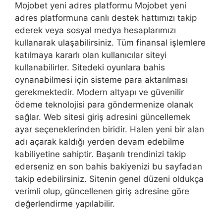
Mojobet yeni adres platformu Mojobet yeni
adres platformuna canlı destek hattımızı takip
ederek veya sosyal medya hesaplarımızı
kullanarak ulaşabilirsiniz. Tüm finansal işlemlere
katılmaya kararlı olan kullanıcılar siteyi
kullanabilirler. Sitedeki oyunlara bahis
oynanabilmesi için sisteme para aktarılması
gerekmektedir. Modern altyapı ve güvenilir
ödeme teknolojisi para göndermenize olanak
sağlar. Web sitesi giriş adresini güncellemek
ayar seçeneklerinden biridir. Halen yeni bir alan
adı açarak kaldığı yerden devam edebilme
kabiliyetine sahiptir. Başarılı trendinizi takip
ederseniz en son bahis bakiyenizi bu sayfadan
takip edebilirsiniz. Sitenin genel düzeni oldukça
verimli olup, güncellenen giriş adresine göre
değerlendirme yapılabilir.