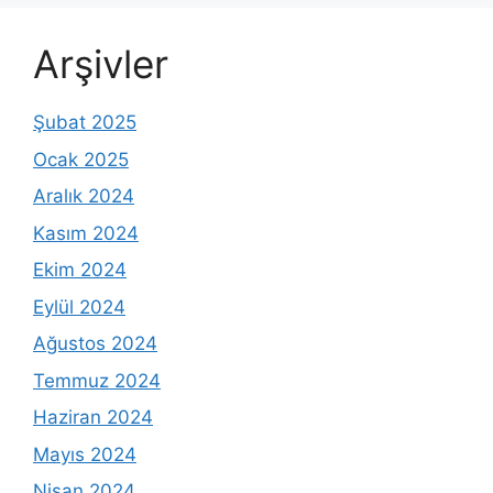
Arşivler
Şubat 2025
Ocak 2025
Aralık 2024
Kasım 2024
Ekim 2024
Eylül 2024
Ağustos 2024
Temmuz 2024
Haziran 2024
Mayıs 2024
Nisan 2024